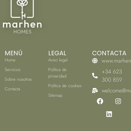
MENÚ
LEGAL
CONTACTA
Home
Aviso legal
www.marhe
Servicios
Política de
+34 623
privacidad
300 859
Sobre nosotras
Política de cookies
Contacta
welcome@m
Sitemap